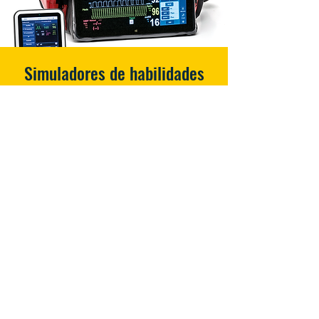
Simuladores de habilidades
técnicas
Simulador AirSim
Combo Bronchi.
Simulador de habilidades técnicas de vía
aérea complicada y entrenamiento de
fibroconscopia flexible y rígida